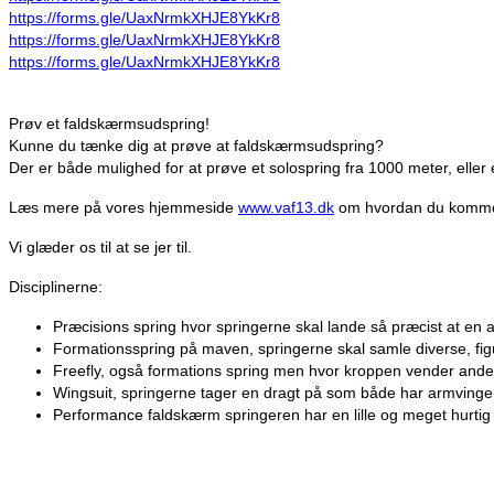
https://forms.gle/UaxNrmkXHJE8YkKr8
https://forms.gle/UaxNrmkXHJE8YkKr8
https://forms.gle/UaxNrmkXHJE8YkKr8
Prøv et faldskærmsudspring!
Kunne du tænke dig at prøve at faldskærmsudspring?
Der er både mulighed for at prøve et solospring fra 1000 meter, eller
Læs mere på vores hjemmeside
www.vaf13.dk
om hvordan du kommer i
Vi glæder os til at se jer til.
Disciplinerne:
Præcisions spring hvor springerne skal lande så præcist at en 
Formationsspring på maven, springerne skal samle diverse, fig
Freefly, også formations spring men hvor kroppen vender ande
Wingsuit, springerne tager en dragt på som både har armvinger,
Performance faldskærm springeren har en lille og meget hurtig 