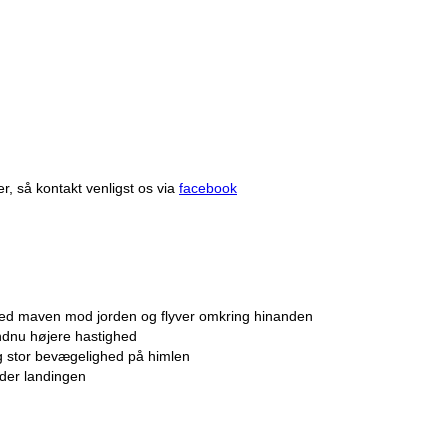
r, så kontakt venligst os via
facebook
 med maven mod jorden og flyver omkring hinanden
ndnu højere hastighed
ig stor bevægelighed på himlen
nder landingen