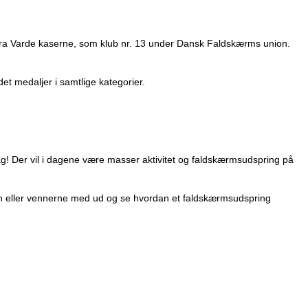
d fra Varde kaserne, som klub nr. 13 under Dansk Faldskærms union.
t medaljer i samtlige kategorier.
ag! Der vil i dagene være masser aktivitet og faldskærmsudspring på
lien eller vennerne med ud og se hvordan et faldskærmsudspring