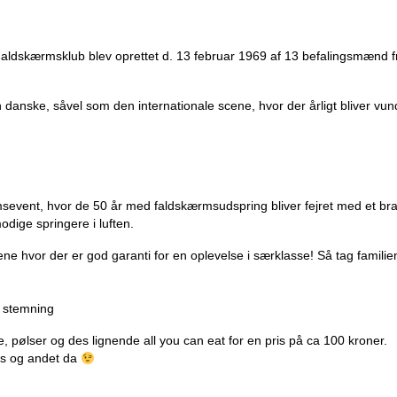
de Faldskærmsklub blev oprettet d. 13 februar 1969 af 13 befalingsmæn
ke, såvel som den internationale scene, hvor der årligt bliver vunde
msevent, hvor de 50 år med faldskærmsudspring bliver fejret med et br
odige springere i luften.
gene hvor der er god garanti for en oplevelse i særklasse! Så tag fami
d stemning
 pølser og des lignende all you can eat for en pris på ca 100 kroner.
ts og andet da