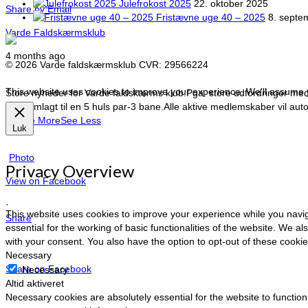
Julefrokost 2025
22. oktober 2025
Share by Email
Fristævne uge 40 – 2025
8. septe
Varde Faldskærmsklub
4 months ago
© 2026 Varde faldskærmsklub CVR: 29566224
This website uses cookies to improve your experience. We'll assume yo
Store nyheder for Varde faldskærms klub.
Pga. store udfordringer med 
blive omlagt til en 5 huls par-3 bane.
Alle aktive medlemskaber vil auto
…
See More
See Less
Luk
Photo
Privacy Overview
View on Facebook
·
This website uses cookies to improve your experience while you navig
Share
essential for the working of basic functionalities of the website. We 
with your consent. You also have the option to opt-out of these cook
Necessary
Share on Facebook
Necessary
Altid aktiveret
Necessary cookies are absolutely essential for the website to function