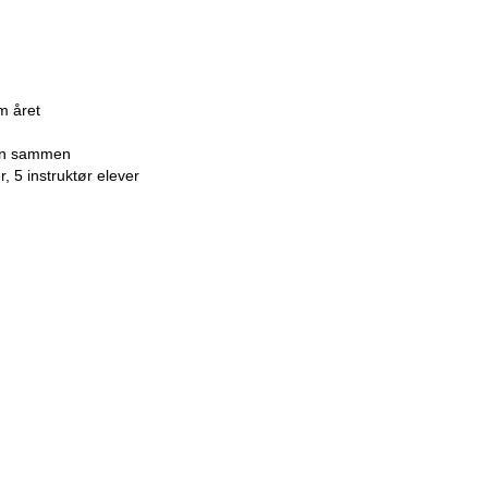
m året
ion sammen
r, 5 instruktør elever