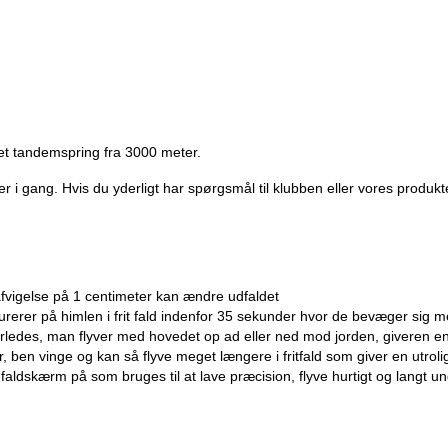
 et tandemspring fra 3000 meter.
 gang. Hvis du yderligt har spørgsmål til klubben eller vores produkte
afvigelse på 1 centimeter kan ændre udfaldet
urerer på himlen i frit fald indenfor 35 sekunder hvor de bevæger sig
rledes, man flyver med hovedet op ad eller ned mod jorden, giveren e
 ben vinge og kan så flyve meget længere i fritfald som giver en utrol
faldskærm på som bruges til at lave præcision, flyve hurtigt og langt u