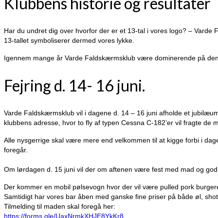
Klubbens historie og resultater
Har du undret dig over hvorfor der er et 13-tal i vores logo? – Var
13-tallet symboliserer dermed vores lykke.
Igennem mange år Varde Faldskærmsklub være dominerende på den dans
Fejring d. 14- 16 juni.
Varde Faldskærmsklub vil i dagene d. 14 – 16 juni afholde et jubilæu
klubbens adresse, hvor to fly af typen Cessna C-182’er vil fragte de m
Alle nysgerrige skal være mere end velkommen til at kigge forbi i da
foregår.
Om lørdagen d. 15 juni vil der om aftenen være fest med mad og go
Der kommer en mobil pølsevogn hvor der vil være pulled pork burgere,
Samtidigt har vores bar åben med ganske fine priser på både øl, sho
Tilmelding til maden skal foregå her:
https://forms.gle/UaxNrmkXHJE8YkKr8