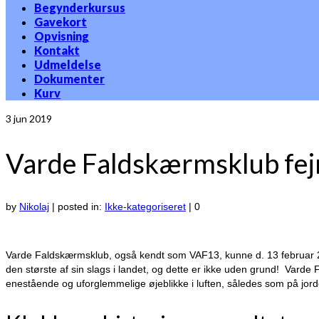
Begynderkursus
Gavekort
Opvisning
Kontakt
Udmeldelse
Dokumenter
Kurv
3
jun 2019
Varde Faldskærmsklub fejr
by
Nikolaj
|
posted in:
Ikke-kategoriseret
|
0
Varde Faldskærmsklub, også kendt som VAF13, kunne d. 13 februar 20
den største af sin slags i landet, og dette er ikke uden grund! Varde Fa
enestående og uforglemmelige øjeblikke i luften, således som på jord