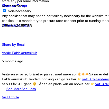
store any personal information.
Share on Twitter
Non-necessary
Non-necessary
Any cookies that may not be particularly necessary for the website to
cookies. It is mandatory to procure user consent prior to running the
Share on LinkedIn
GEM & ACCEPTÈR
Share by Email
Varde Faldskærmsklub
5 months ago
Vinteren er ovre, foråret er på vej, med mere sol
Så nu er det
Faldskærmsklub.
Tandem booking kan gøres her:
vaf13.dk/tandems
selv FØRSTE gang
Sådan en plads kan du booke her:
vaf13.dk
…
See More
See Less
Visit Profile