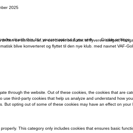
mber 2025
u're ok with this, but you can opt-out if you wish.
Cookie settings
driften de seneste år, er det blevet besluttet at flyveren sælges, Hangar
matisk blive konverteret og flyttet til den nye klub. med navnet VAF-Gol
ate through the website. Out of these cookies, the cookies that are ca
also use third-party cookies that help us analyze and understand how you
ies. But opting out of some of these cookies may have an effect on your
 properly. This category only includes cookies that ensures basic functi