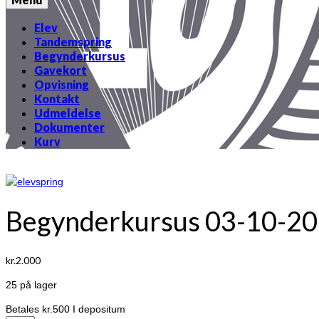
Elev
Tandemspring
Begynderkursus
Gavekort
Opvisning
Kontakt
Udmeldelse
Dokumenter
Kurv
Begynderkursus 03-10-2
kr.
2.000
25 på lager
Betales
kr.
500
I depositum