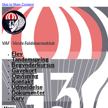
Skip to Main Content
VAF - Varde Faldskærmsklub
Elev
Tandemspring
Begynderkursus
Gavekort
Opvisning
Kontakt
Udmeldelse
Dokumenter
Kurv
Menu