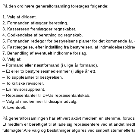
På den ordinære generalforsamling foretages følgende:
1. Valg af dirigent.
2. Formanden aflægger beretning.
3. Kassereren fremlægger regnskabet.
4. Godkendelse af beretning og regnskab.
5. Formanden redegør for bestyrelsens planer for det kommende år, 
6. Fastlæggelse, efter indstilling fra bestyrelsen, af indmeldelsesbidr
7. Behandling af eventuelt indkomne forslag.
8. Valg af:
– Formand eller næstformand (i ulige år formand).
– Et eller to bestyrelsesmedlemmer (i ulige år et).
– To suppleanter til bestyrelsen.
– To kritiske revisorer.
– En revisorsuppleant.
– Repræsentanter til DFUs repræsentantskab.
– Valg af medlemmer til disciplinudvalg.
9. Eventuelt.
På generalforsamlingen har ethvert aktivt medlem en stemme, forudsa
Et medlem er berettiget til at lade sig repræsentere ved et andet 
fuldmagter.Alle valg og beslutninger afgøres ved simpelt stemmeflert