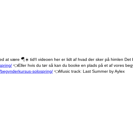
ed at være 🪂☀️ tid!
I videoen her er lidt af hvad der sker på himlen
Det 
pring/
👈
Eller hvis du tør så kan du booke en plads på et af vores beg
/begynderkursus-solospring/
👈
Music track: Last Summer by Aylex