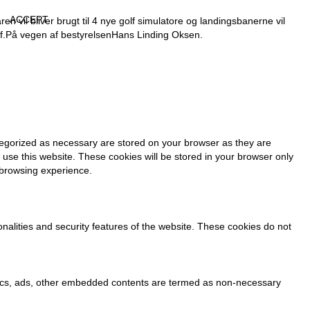
ACCEPT
en vil bliver brugt til 4 nye golf simulatore og landingsbanerne vil
f.
På vegen af bestyrelsen
Hans Linding Oksen.
tegorized as necessary are stored on your browser as they are
 use this website. These cookies will be stored in your browser only
 browsing experience.
onalities and security features of the website. These cookies do not
alytics, ads, other embedded contents are termed as non-necessary