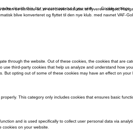
u're ok with this, but you can opt-out if you wish.
Cookie settings
driften de seneste år, er det blevet besluttet at flyveren sælges, Hangar
matisk blive konverteret og flyttet til den nye klub. med navnet VAF-Gol
ate through the website. Out of these cookies, the cookies that are ca
also use third-party cookies that help us analyze and understand how you
ies. But opting out of some of these cookies may have an effect on your
 properly. This category only includes cookies that ensures basic functi
 function and is used specifically to collect user personal data via an
se cookies on your website.