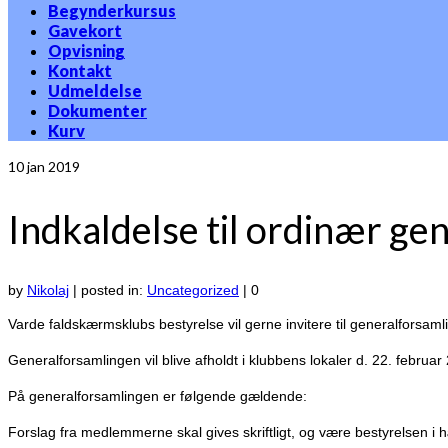
Begynderkursus
Gavekort
Opvisning
Kontakt
Udmeldelse
Dokumenter
Kurv
10
jan 2019
Indkaldelse til ordinær g
by
Nikolaj
|
posted in:
Uncategorized
|
0
Varde faldskærmsklubs bestyrelse vil gerne invitere til generalforsaml
Generalforsamlingen vil blive afholdt i klubbens lokaler d. 22. februar 
På generalforsamlingen er følgende gældende:
Forslag fra medlemmerne skal gives skriftligt, og være bestyrelsen i