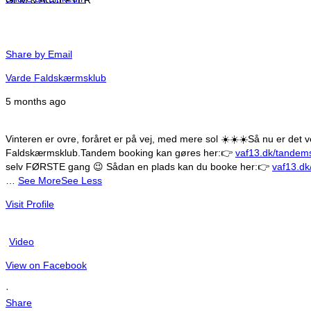
Share by Email
Varde Faldskærmsklub
5 months ago
Vinteren er ovre, foråret er på vej, med mere sol ☀️☀️☀️
Så nu er det v
Faldskærmsklub.
Tandem booking kan gøres her:
👉
vaf13.dk/tandems
selv FØRSTE gang 😉
Sådan en plads kan du booke her:
👉
vaf13.dk
…
See More
See Less
Visit Profile
Video
View on Facebook
·
Share