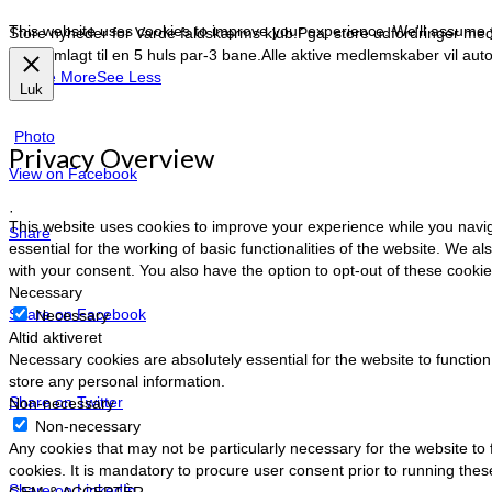
This website uses cookies to improve your experience. We'll assume yo
Store nyheder for Varde faldskærms klub.
Pga. store udfordringer med 
blive omlagt til en 5 huls par-3 bane.
Alle aktive medlemskaber vil auto
…
See More
See Less
Luk
Photo
Privacy Overview
View on Facebook
·
This website uses cookies to improve your experience while you navig
Share
essential for the working of basic functionalities of the website. We 
with your consent. You also have the option to opt-out of these cook
Necessary
Share on Facebook
Necessary
Altid aktiveret
Necessary cookies are absolutely essential for the website to function
store any personal information.
Share on Twitter
Non-necessary
Non-necessary
Any cookies that may not be particularly necessary for the website to
cookies. It is mandatory to procure user consent prior to running the
Share on LinkedIn
GEM & ACCEPTÈR