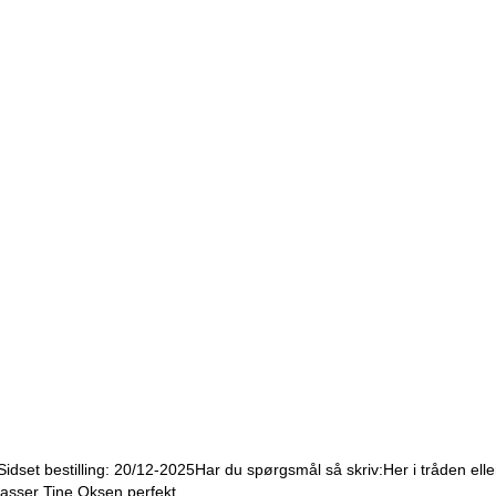
Sidset bestilling:
20/12-2025
Har du spørgsmål så skriv:
Her i tråden el
asser Tine Oksen perfekt.