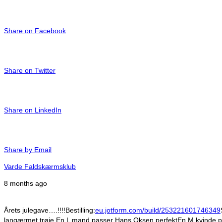
Share on Facebook
Share on Twitter
Share on LinkedIn
Share by Email
Varde Faldskærmsklub
8 months ago
Årets julegave….!!!!
Bestilling:
eu.jotform.com/build/253221601746349
langærmet trøje.
En L mand passer Hans Oksen perfekt
En M kvinde p