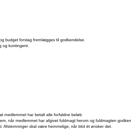
og budget forslag fremlægges til godkendelse.
ag og kontingent.
t medlemmet har betalt alle forfaldne beløb.
medlem, når medlemmet har afgivet fuldmagt herom og fuldmagten godke
al. Afstemninger skal være hemmelige, når blot ét ønsker det.