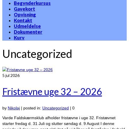
Begynderkursus
Gavekort
Opvisning
Kontakt
Udmeldelse
Dokumenter
Kurv
Uncategorized
5
jul 2026
Fristævne uge 32 – 2026
by
Nikolaj
|
posted in:
Uncategorized
|
0
Varde Faldskærmsklub afholder fristævne i uge 32. Fristævnet
starter fredag d. 31 Juli og slutter søndag d. 9 August I denne