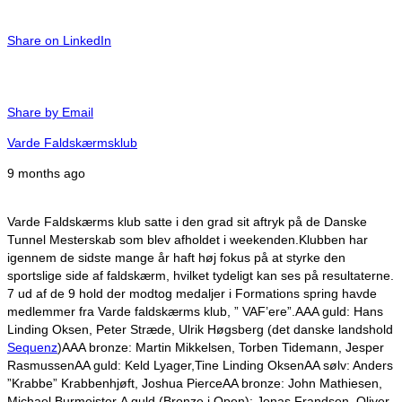
Share on LinkedIn
Share by Email
Varde Faldskærmsklub
9 months ago
Varde Faldskærms klub satte i den grad sit aftryk på de Danske
Tunnel Mesterskab som blev afholdet i weekenden.
Klubben har
igennem de sidste mange år haft høj fokus på at styrke den
sportslige side af faldskærm, hvilket tydeligt kan ses på resultaterne.
7 ud af de 9 hold der modtog medaljer i Formations spring havde
medlemmer fra Varde faldskærms klub, ” VAF’ere”.
AAA guld: Hans
Linding Oksen, Peter Stræde, Ulrik Høgsberg (det danske landshold
Sequenz
)
AAA bronze: Martin Mikkelsen, Torben Tidemann, Jesper
Rasmussen
AA guld: Keld Lyager,Tine Linding Oksen
AA sølv: Anders
”Krabbe” Krabbenhjøft, Joshua Pierce
AA bronze: John Mathiesen,
Michael Burmeister
A guld (Bronze i Open): Jonas Frandsen, Oliver