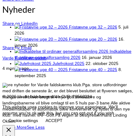
Nyheder
Share on LinkedIn
Fristævne uge 32 – 2026
5. juli
2026
Fristævne uge 20 – 2026
16.
januar 2026
Share by Email
Indkaldelse
til ordinær generalforsamling 2026
16. januar 2026
Varde Faldskærmsklub
Julefrokost 2025
22. oktober 2025
4 months ago
Fristævne uge 40 – 2025
8.
september 2025
Store nyheder for Varde faldskærms klub.
Pga. store udfordringer
med driften de seneste år, er det blevet besluttet at flyveren sælges,
© 2026 Varde faldskærmsklub CVR: 29566224
Hangaren vil bliver brugt til 4 nye golf simulatore og
landingsbanerne vil blive omlagt til en 5 huls par-3 bane.
Alle aktive
This website uses cookies to improve your experience. We'll
medlemskaber vil automatisk blive konverteret og flyttet til den nye
assume you're ok with this, but you can opt-out if you wish.
klub. med navnet VAF-Golf.
På vegen af bestyrelsen
Hans Linding
Cookie settings
ACCEPT
Oksen.
…
See More
See Less