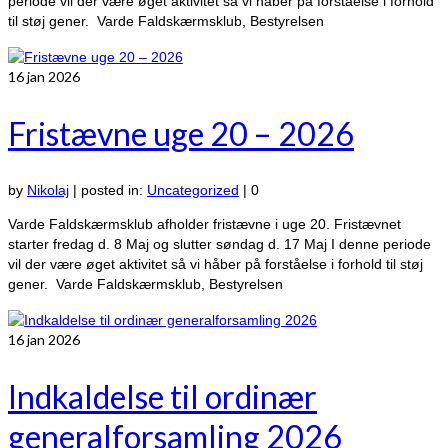
periode vil der være øget aktivitet så vi håber på forståelse i forhold
til støj gener. Varde Faldskærmsklub, Bestyrelsen
16
jan 2026
Fristævne uge 20 – 2026
by
Nikolaj
|
posted in:
Uncategorized
|
0
Varde Faldskærmsklub afholder fristævne i uge 20. Fristævnet
starter fredag d. 8 Maj og slutter søndag d. 17 Maj I denne periode
vil der være øget aktivitet så vi håber på forståelse i forhold til støj
gener. Varde Faldskærmsklub, Bestyrelsen
16
jan 2026
Indkaldelse til ordinær
generalforsamling 2026