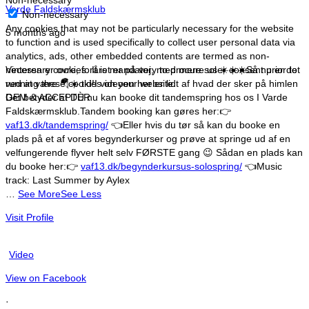
Varde Faldskærmsklub
Non-necessary
Any cookies that may not be particularly necessary for the website
5 months ago
to function and is used specifically to collect user personal data via
analytics, ads, other embedded contents are termed as non-
necessary cookies. It is mandatory to procure user consent prior to
Vinteren er ovre, foråret er på vej, med mere sol ☀️☀️☀️
Så nu er det
running these cookies on your website.
ved at være 🪂☀️ tid!
I videoen her er lidt af hvad der sker på himlen
GEM & ACCEPTÈR
Det betyder at DU nu kan booke dit tandemspring hos os I Varde
Faldskærmsklub.
Tandem booking kan gøres her:
👉
vaf13.dk/tandemspring/
👈
Eller hvis du tør så kan du booke en
plads på et af vores begynderkurser og prøve at springe ud af en
velfungerende flyver helt selv FØRSTE gang 😉
Sådan en plads kan
du booke her:
👉
vaf13.dk/begynderkursus-solospring/
👈
Music
track: Last Summer by Aylex
…
See More
See Less
Visit Profile
Video
View on Facebook
·