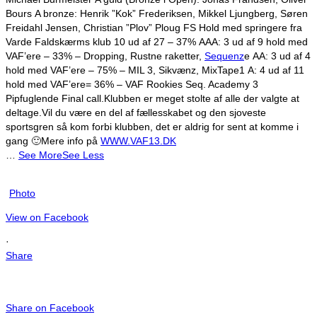
Bours
A bronze: Henrik ”Kok” Frederiksen, Mikkel Ljungberg, Søren
Freidahl Jensen, Christian ”Plov” Ploug
FS Hold med springere fra
Varde Faldskærms klub 10 ud af 27 – 37%
AAA: 3 ud af 9 hold med
VAF’ere – 33% – Dropping, Rustne raketter,
Sequenz
e
AA: 3 ud af 4
hold med VAF’ere – 75% – MIL 3, Sikvænz, MixTape1
A: 4 ud af 11
hold med VAF’ere= 36% – VAF Rookies Seq. Academy 3
Pipfuglende Final call.
Klubben er meget stolte af alle der valgte at
deltage.
Vil du være en del af fællesskabet og den sjoveste
sportsgren så kom forbi klubben, det er aldrig for sent at komme i
gang 🙂
Mere info på
WWW.VAF13.DK
…
See More
See Less
Photo
View on Facebook
·
Share
Share on Facebook