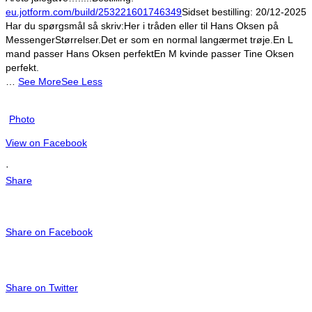
eu.jotform.com/build/253221601746349
Sidset bestilling:
20/12-2025
Har du spørgsmål så skriv:
Her i tråden eller til Hans Oksen på
Messenger
Størrelser.
Det er som en normal langærmet trøje.
En L
mand passer Hans Oksen perfekt
En M kvinde passer Tine Oksen
perfekt.
…
See More
See Less
Photo
View on Facebook
·
Share
Share on Facebook
Share on Twitter