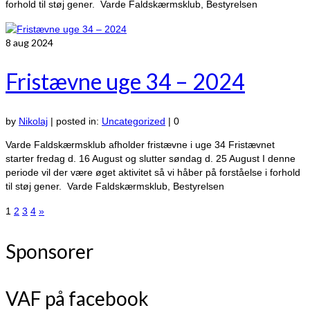
forhold til støj gener. Varde Faldskærmsklub, Bestyrelsen
8
aug 2024
Fristævne uge 34 – 2024
by
Nikolaj
|
posted in:
Uncategorized
|
0
Varde Faldskærmsklub afholder fristævne i uge 34 Fristævnet
starter fredag d. 16 August og slutter søndag d. 25 August I denne
periode vil der være øget aktivitet så vi håber på forståelse i forhold
til støj gener. Varde Faldskærmsklub, Bestyrelsen
Indlægsinddeling
1
2
3
4
»
Sponsorer
VAF på facebook