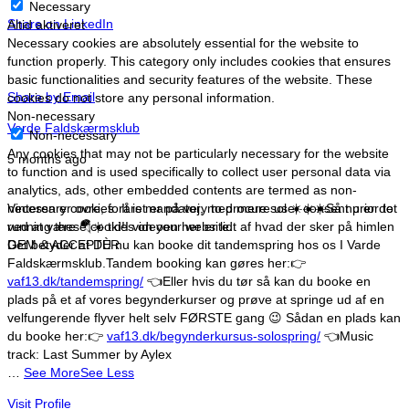
Necessary
Share on LinkedIn
Altid aktiveret
Necessary cookies are absolutely essential for the website to
function properly. This category only includes cookies that ensures
basic functionalities and security features of the website. These
Share by Email
cookies do not store any personal information.
Non-necessary
Varde Faldskærmsklub
Non-necessary
Any cookies that may not be particularly necessary for the website
5 months ago
to function and is used specifically to collect user personal data via
analytics, ads, other embedded contents are termed as non-
necessary cookies. It is mandatory to procure user consent prior to
Vinteren er ovre, foråret er på vej, med mere sol ☀️☀️☀️
Så nu er det
running these cookies on your website.
ved at være 🪂☀️ tid!
I videoen her er lidt af hvad der sker på himlen
GEM & ACCEPTÈR
Det betyder at DU nu kan booke dit tandemspring hos os I Varde
Faldskærmsklub.
Tandem booking kan gøres her:
👉
vaf13.dk/tandemspring/
👈
Eller hvis du tør så kan du booke en
plads på et af vores begynderkurser og prøve at springe ud af en
velfungerende flyver helt selv FØRSTE gang 😉
Sådan en plads kan
du booke her:
👉
vaf13.dk/begynderkursus-solospring/
👈
Music
track: Last Summer by Aylex
…
See More
See Less
Visit Profile