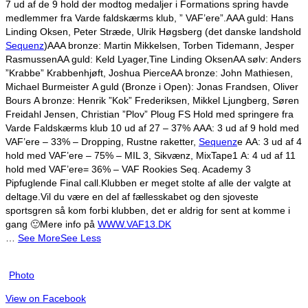
7 ud af de 9 hold der modtog medaljer i Formations spring havde
medlemmer fra Varde faldskærms klub, ” VAF’ere”.
AAA guld: Hans
Linding Oksen, Peter Stræde, Ulrik Høgsberg (det danske landshold
Sequenz
)
AAA bronze: Martin Mikkelsen, Torben Tidemann, Jesper
Rasmussen
AA guld: Keld Lyager,Tine Linding Oksen
AA sølv: Anders
”Krabbe” Krabbenhjøft, Joshua Pierce
AA bronze: John Mathiesen,
Michael Burmeister
A guld (Bronze i Open): Jonas Frandsen, Oliver
Bours
A bronze: Henrik ”Kok” Frederiksen, Mikkel Ljungberg, Søren
Freidahl Jensen, Christian ”Plov” Ploug
FS Hold med springere fra
Varde Faldskærms klub 10 ud af 27 – 37%
AAA: 3 ud af 9 hold med
VAF’ere – 33% – Dropping, Rustne raketter,
Sequenz
e
AA: 3 ud af 4
hold med VAF’ere – 75% – MIL 3, Sikvænz, MixTape1
A: 4 ud af 11
hold med VAF’ere= 36% – VAF Rookies Seq. Academy 3
Pipfuglende Final call.
Klubben er meget stolte af alle der valgte at
deltage.
Vil du være en del af fællesskabet og den sjoveste
sportsgren så kom forbi klubben, det er aldrig for sent at komme i
gang 🙂
Mere info på
WWW.VAF13.DK
…
See More
See Less
Photo
View on Facebook