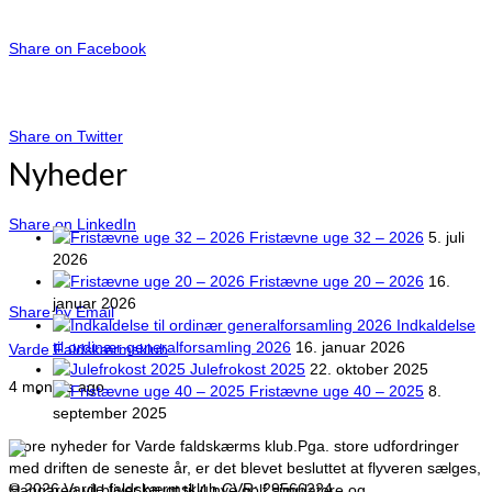
Share on Facebook
Share on Twitter
Nyheder
Share on LinkedIn
Fristævne uge 32 – 2026
5. juli
2026
Fristævne uge 20 – 2026
16.
januar 2026
Share by Email
Indkaldelse
til ordinær generalforsamling 2026
16. januar 2026
Varde Faldskærmsklub
Julefrokost 2025
22. oktober 2025
4 months ago
Fristævne uge 40 – 2025
8.
september 2025
Store nyheder for Varde faldskærms klub.
Pga. store udfordringer
med driften de seneste år, er det blevet besluttet at flyveren sælges,
© 2026 Varde faldskærmsklub CVR: 29566224
Hangaren vil bliver brugt til 4 nye golf simulatore og