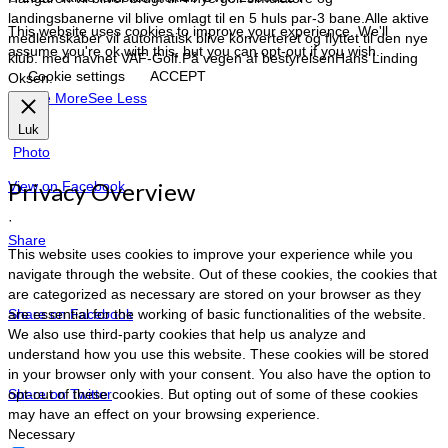
landingsbanerne vil blive omlagt til en 5 huls par-3 bane.
Alle aktive
This website uses cookies to improve your experience. We'll
medlemskaber vil automatisk blive konverteret og flyttet til den nye
assume you're ok with this, but you can opt-out if you wish.
klub. med navnet VAF-Golf.
På vegen af bestyrelsen
Hans Linding
Cookie settings
ACCEPT
Oksen.
…
See More
See Less
Luk
Photo
Privacy Overview
View on Facebook
·
Share
This website uses cookies to improve your experience while you
navigate through the website. Out of these cookies, the cookies that
are categorized as necessary are stored on your browser as they
are essential for the working of basic functionalities of the website.
Share on Facebook
We also use third-party cookies that help us analyze and
understand how you use this website. These cookies will be stored
in your browser only with your consent. You also have the option to
opt-out of these cookies. But opting out of some of these cookies
Share on Twitter
may have an effect on your browsing experience.
Necessary