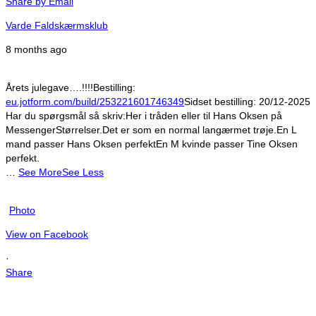
Share by Email
Varde Faldskærmsklub
8 months ago
Årets julegave….!!!!
Bestilling:
eu.jotform.com/build/253221601746349
Sidset bestilling:
20/12-2025
Har du spørgsmål så skriv:
Her i tråden eller til Hans Oksen på
Messenger
Størrelser.
Det er som en normal langærmet trøje.
En L
mand passer Hans Oksen perfekt
En M kvinde passer Tine Oksen
perfekt.
…
See More
See Less
Photo
View on Facebook
·
Share