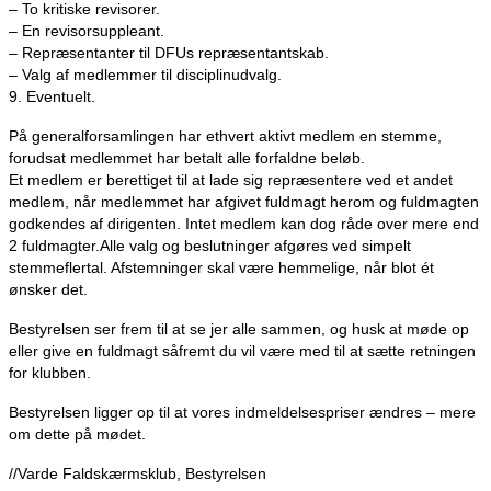
– To kritiske revisorer.
– En revisorsuppleant.
– Repræsentanter til DFUs repræsentantskab.
– Valg af medlemmer til disciplinudvalg.
9. Eventuelt.
På generalforsamlingen har ethvert aktivt medlem en stemme,
forudsat medlemmet har betalt alle forfaldne beløb.
Et medlem er berettiget til at lade sig repræsentere ved et andet
medlem, når medlemmet har afgivet fuldmagt herom og fuldmagten
godkendes af dirigenten. Intet medlem kan dog råde over mere end
2 fuldmagter.Alle valg og beslutninger afgøres ved simpelt
stemmeflertal. Afstemninger skal være hemmelige, når blot ét
ønsker det.
Bestyrelsen ser frem til at se jer alle sammen, og husk at møde op
eller give en fuldmagt såfremt du vil være med til at sætte retningen
for klubben.
Bestyrelsen ligger op til at vores indmeldelsespriser ændres – mere
om dette på mødet.
//Varde Faldskærmsklub, Bestyrelsen