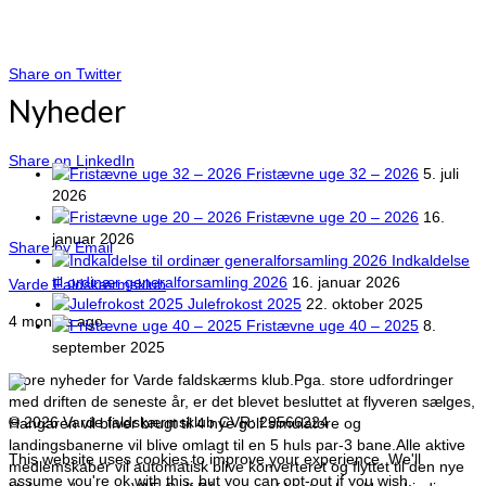
Share on Twitter
Nyheder
Share on LinkedIn
Fristævne uge 32 – 2026
5. juli
2026
Fristævne uge 20 – 2026
16.
januar 2026
Share by Email
Indkaldelse
til ordinær generalforsamling 2026
16. januar 2026
Varde Faldskærmsklub
Julefrokost 2025
22. oktober 2025
4 months ago
Fristævne uge 40 – 2025
8.
september 2025
Store nyheder for Varde faldskærms klub.
Pga. store udfordringer
med driften de seneste år, er det blevet besluttet at flyveren sælges,
© 2026 Varde faldskærmsklub CVR: 29566224
Hangaren vil bliver brugt til 4 nye golf simulatore og
landingsbanerne vil blive omlagt til en 5 huls par-3 bane.
Alle aktive
This website uses cookies to improve your experience. We'll
medlemskaber vil automatisk blive konverteret og flyttet til den nye
assume you're ok with this, but you can opt-out if you wish.