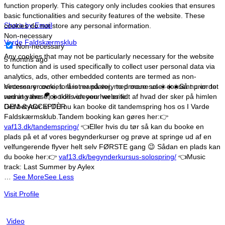
function properly. This category only includes cookies that ensures
basic functionalities and security features of the website. These
Share by Email
cookies do not store any personal information.
Non-necessary
Varde Faldskærmsklub
Non-necessary
Any cookies that may not be particularly necessary for the website
5 months ago
to function and is used specifically to collect user personal data via
analytics, ads, other embedded contents are termed as non-
necessary cookies. It is mandatory to procure user consent prior to
Vinteren er ovre, foråret er på vej, med mere sol ☀️☀️☀️
Så nu er det
running these cookies on your website.
ved at være 🪂☀️ tid!
I videoen her er lidt af hvad der sker på himlen
GEM & ACCEPTÈR
Det betyder at DU nu kan booke dit tandemspring hos os I Varde
Faldskærmsklub.
Tandem booking kan gøres her:
👉
vaf13.dk/tandemspring/
👈
Eller hvis du tør så kan du booke en
plads på et af vores begynderkurser og prøve at springe ud af en
velfungerende flyver helt selv FØRSTE gang 😉
Sådan en plads kan
du booke her:
👉
vaf13.dk/begynderkursus-solospring/
👈
Music
track: Last Summer by Aylex
…
See More
See Less
Visit Profile
Video