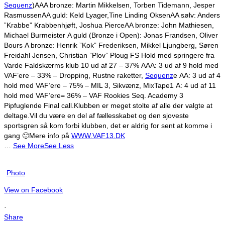
Sequenz
)
AAA bronze: Martin Mikkelsen, Torben Tidemann, Jesper
Rasmussen
AA guld: Keld Lyager,Tine Linding Oksen
AA sølv: Anders
”Krabbe” Krabbenhjøft, Joshua Pierce
AA bronze: John Mathiesen,
Michael Burmeister
A guld (Bronze i Open): Jonas Frandsen, Oliver
Bours
A bronze: Henrik ”Kok” Frederiksen, Mikkel Ljungberg, Søren
Freidahl Jensen, Christian ”Plov” Ploug
FS Hold med springere fra
Varde Faldskærms klub 10 ud af 27 – 37%
AAA: 3 ud af 9 hold med
VAF’ere – 33% – Dropping, Rustne raketter,
Sequenz
e
AA: 3 ud af 4
hold med VAF’ere – 75% – MIL 3, Sikvænz, MixTape1
A: 4 ud af 11
hold med VAF’ere= 36% – VAF Rookies Seq. Academy 3
Pipfuglende Final call.
Klubben er meget stolte af alle der valgte at
deltage.
Vil du være en del af fællesskabet og den sjoveste
sportsgren så kom forbi klubben, det er aldrig for sent at komme i
gang 🙂
Mere info på
WWW.VAF13.DK
…
See More
See Less
Photo
View on Facebook
·
Share