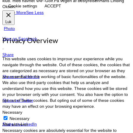
klub. med navnet VAF-Golf.
På vegen af bestyrelsen
Hans Linding
Cookie settings
ACCEPT
Oksen.
…
See More
See Less
Luk
Photo
Privacy Overview
View on Facebook
·
Share
This website uses cookies to improve your experience while you
navigate through the website. Out of these cookies, the cookies that
are categorized as necessary are stored on your browser as they
are essential for the working of basic functionalities of the website.
Share on Facebook
We also use third-party cookies that help us analyze and
understand how you use this website. These cookies will be stored
in your browser only with your consent. You also have the option to
opt-out of these cookies. But opting out of some of these cookies
Share on Twitter
may have an effect on your browsing experience.
Necessary
Necessary
Share on LinkedIn
Altid aktiveret
Necessary cookies are absolutely essential for the website to