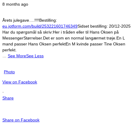
8 months ago
Årets julegave….!!!!
Bestilling:
eu.jotform.com/build/253221601746349
Sidset bestilling:
20/12-2025
Har du spørgsmål så skriv:
Her i tråden eller til Hans Oksen på
Messenger
Størrelser.
Det er som en normal langærmet trøje.
En L
mand passer Hans Oksen perfekt
En M kvinde passer Tine Oksen
perfekt.
…
See More
See Less
Photo
View on Facebook
·
Share
Share on Facebook