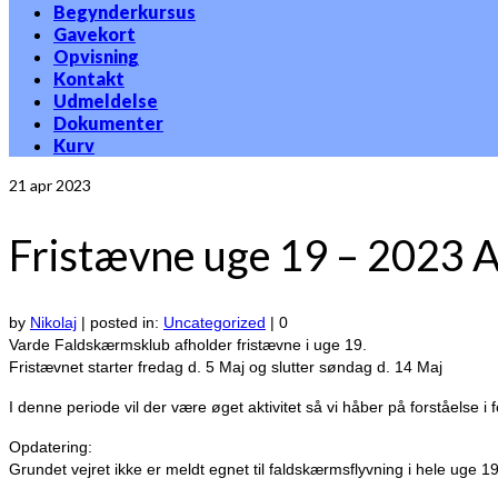
Begynderkursus
Gavekort
Opvisning
Kontakt
Udmeldelse
Dokumenter
Kurv
21
apr 2023
Fristævne uge 19 – 2023 
by
Nikolaj
|
posted in:
Uncategorized
|
0
Varde Faldskærmsklub afholder fristævne i uge 19.
Fristævnet starter fredag d. 5 Maj og slutter søndag d. 14 Maj
I denne periode vil der være øget aktivitet så vi håber på forståelse i fo
Opdatering:
Grundet vejret ikke er meldt egnet til faldskærmsflyvning i hele uge 19 