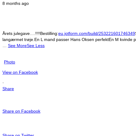
8 months ago
Årets julegave….!!!!
Bestilling:
eu.jotform.com/build/253221601746349
langærmet trøje.
En L mand passer Hans Oksen perfekt
En M kvinde p
…
See More
See Less
Photo
View on Facebook
·
Share
Share on Facebook
Share on Twitter