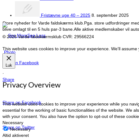
Fristævne uge 40 – 2025
8. september 2025
Store nyheder for Varde faldskærms klub.
Pga. store udfordringer med 
blive omlagt til en 5 huls par-3 bane.
Alle aktive medlemskaber vil auto
…
See More
See Less
© 2026 Varde faldskærmsklub CVR: 29566224
This website uses cookies to improve your experience. We'll assume yo
Photo
View on Facebook
Luk
·
Share
Privacy Overview
Share on Facebook
This website uses cookies to improve your experience while you navig
essential for the working of basic functionalities of the website. We 
with your consent. You also have the option to opt-out of these cook
Necessary
Share on Twitter
Necessary
Altid aktiveret