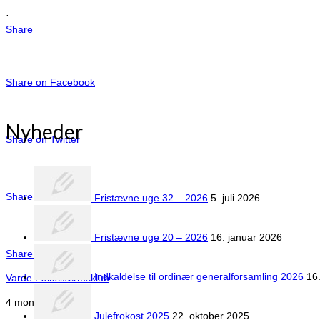
·
Share
Share on Facebook
Nyheder
Share on Twitter
Share on LinkedIn
Fristævne uge 32 – 2026
5. juli 2026
Fristævne uge 20 – 2026
16. januar 2026
Share by Email
Indkaldelse til ordinær generalforsamling 2026
16
Varde Faldskærmsklub
4 months ago
Julefrokost 2025
22. oktober 2025