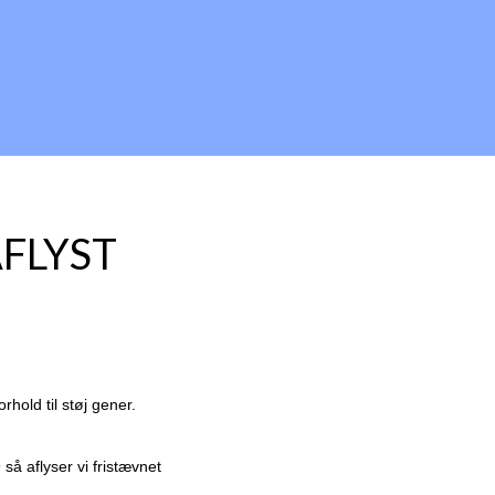
AFLYST
rhold til støj gener.
så aflyser vi fristævnet