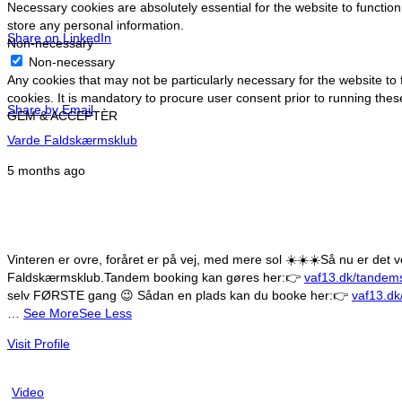
Necessary cookies are absolutely essential for the website to function
store any personal information.
Share on LinkedIn
Non-necessary
Non-necessary
Any cookies that may not be particularly necessary for the website to
cookies. It is mandatory to procure user consent prior to running the
Share by Email
GEM & ACCEPTÈR
Varde Faldskærmsklub
5 months ago
Vinteren er ovre, foråret er på vej, med mere sol ☀️☀️☀️
Så nu er det v
Faldskærmsklub.
Tandem booking kan gøres her:
👉
vaf13.dk/tandems
selv FØRSTE gang 😉
Sådan en plads kan du booke her:
👉
vaf13.dk
…
See More
See Less
Visit Profile
Video