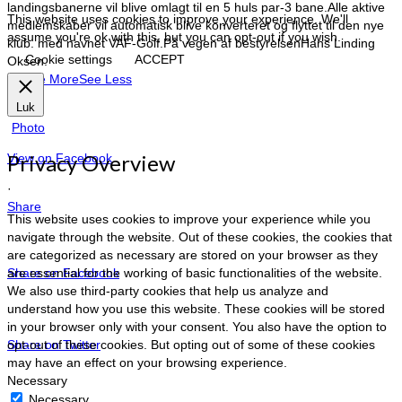
landingsbanerne vil blive omlagt til en 5 huls par-3 bane.
Alle aktive
This website uses cookies to improve your experience. We'll
medlemskaber vil automatisk blive konverteret og flyttet til den nye
assume you're ok with this, but you can opt-out if you wish.
klub. med navnet VAF-Golf.
På vegen af bestyrelsen
Hans Linding
Cookie settings
ACCEPT
Oksen.
…
See More
See Less
Luk
Photo
Privacy Overview
View on Facebook
·
Share
This website uses cookies to improve your experience while you
navigate through the website. Out of these cookies, the cookies that
are categorized as necessary are stored on your browser as they
are essential for the working of basic functionalities of the website.
Share on Facebook
We also use third-party cookies that help us analyze and
understand how you use this website. These cookies will be stored
in your browser only with your consent. You also have the option to
opt-out of these cookies. But opting out of some of these cookies
Share on Twitter
may have an effect on your browsing experience.
Necessary
Necessary