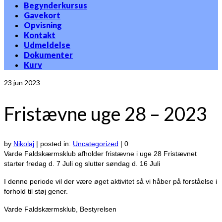
Begynderkursus
Gavekort
Opvisning
Kontakt
Udmeldelse
Dokumenter
Kurv
23
jun 2023
Fristævne uge 28 – 2023
by
Nikolaj
|
posted in:
Uncategorized
|
0
Varde Faldskærmsklub afholder fristævne i uge 28
Fristævnet
starter fredag d. 7 Juli og slutter søndag d. 16 Juli
I denne periode vil der være øget aktivitet så vi håber på forståelse i
forhold til støj gener.
Varde Faldskærmsklub, Bestyrelsen