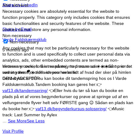
Share on LinkedIn
Altid aktiveret
Necessary cookies are absolutely essential for the website to
function properly. This category only includes cookies that ensures
basic functionalities and security features of the website. These
Share by Email
cookies do not store any personal information.
Non-necessary
Varde Faldskærmsklub
Non-necessary
Any cookies that may not be particularly necessary for the website
5 months ago
to function and is used specifically to collect user personal data via
analytics, ads, other embedded contents are termed as non-
necessary cookies. It is mandatory to procure user consent prior to
Vinteren er ovre, foråret er på vej, med mere sol ☀️☀️☀️
Så nu er det
running these cookies on your website.
ved at være 🪂☀️ tid!
I videoen her er lidt af hvad der sker på himlen
GEM & ACCEPTÈR
Det betyder at DU nu kan booke dit tandemspring hos os I Varde
Faldskærmsklub.
Tandem booking kan gøres her:
👉
vaf13.dk/tandemspring/
👈
Eller hvis du tør så kan du booke en
plads på et af vores begynderkurser og prøve at springe ud af en
velfungerende flyver helt selv FØRSTE gang 😉
Sådan en plads kan
du booke her:
👉
vaf13.dk/begynderkursus-solospring/
👈
Music
track: Last Summer by Aylex
…
See More
See Less
Visit Profile