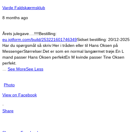
Varde Faldskærmsklub
8 months ago
Årets julegave….!!!!
Bestilling:
eu.jotform.com/build/253221601746349
Sidset bestilling:
20/12-2025
Har du spørgsmål så skriv:
Her i tråden eller til Hans Oksen på
Messenger
Størrelser.
Det er som en normal langærmet trøje.
En L
mand passer Hans Oksen perfekt
En M kvinde passer Tine Oksen
perfekt.
…
See More
See Less
Photo
View on Facebook
·
Share