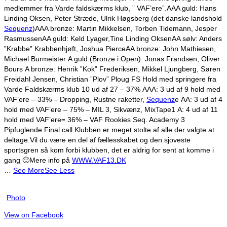
medlemmer fra Varde faldskærms klub, ” VAF’ere”.
AAA guld: Hans
Linding Oksen, Peter Stræde, Ulrik Høgsberg (det danske landshold
Sequenz
)
AAA bronze: Martin Mikkelsen, Torben Tidemann, Jesper
Rasmussen
AA guld: Keld Lyager,Tine Linding Oksen
AA sølv: Anders
”Krabbe” Krabbenhjøft, Joshua Pierce
AA bronze: John Mathiesen,
Michael Burmeister
A guld (Bronze i Open): Jonas Frandsen, Oliver
Bours
A bronze: Henrik ”Kok” Frederiksen, Mikkel Ljungberg, Søren
Freidahl Jensen, Christian ”Plov” Ploug
FS Hold med springere fra
Varde Faldskærms klub 10 ud af 27 – 37%
AAA: 3 ud af 9 hold med
VAF’ere – 33% – Dropping, Rustne raketter,
Sequenz
e
AA: 3 ud af 4
hold med VAF’ere – 75% – MIL 3, Sikvænz, MixTape1
A: 4 ud af 11
hold med VAF’ere= 36% – VAF Rookies Seq. Academy 3
Pipfuglende Final call.
Klubben er meget stolte af alle der valgte at
deltage.
Vil du være en del af fællesskabet og den sjoveste
sportsgren så kom forbi klubben, det er aldrig for sent at komme i
gang 🙂
Mere info på
WWW.VAF13.DK
…
See More
See Less
Photo
View on Facebook