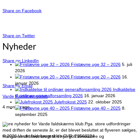
Share on Facebook
Share on Twitter
Nyheder
Share on LinkedIn
Fristævne uge 32 – 2026
5. juli
2026
Fristævne uge 20 – 2026
16.
januar 2026
Share by Email
Indkaldelse
til ordinær generalforsamling 2026
16. januar 2026
Varde Faldskærmsklub
Julefrokost 2025
22. oktober 2025
4 months ago
Fristævne uge 40 – 2025
8.
september 2025
Store nyheder for Varde faldskærms klub.
Pga. store udfordringer
med driften de seneste år, er det blevet besluttet at flyveren sælges,
© 2026 Varde faldskærmsklub CVR: 29566224
Hangaren vil bliver brugt til 4 nye golf simulatore og